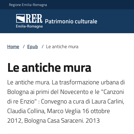
Vai al contenuto
Vai alla navigazione
Vai al footer
Regione Emilia-Romagna
Patrimonio
Patrimonio culturale
culturale
Home
/
Epub
/
Le antiche mura
Argomenti
Le antiche mura
Novità
Le antiche mura. La trasformazione urbana di 
Bologna ai primi del Novecento e le "Canzoni 
di re Enzio" : Convegno a cura di Laura Carlini, 
Servizi
Claudia Collina, Marco Veglia 16 ottobre 
Leggi
2012, Bologna Casa Saraceni. 2013
Atti
Bandi