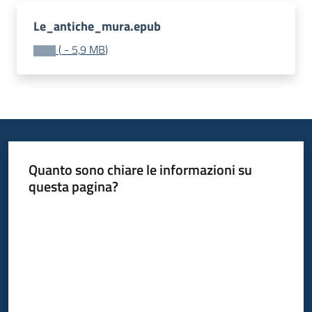
Le_antiche_mura.epub
Piani
Programmi
(
-
5,9 MB
)
Progetti
Mediateca
Quanto sono chiare le informazioni su
Giuseppe
questa pagina?
Guglielmi
Valuta da 1 a 5 stelle
Seguici
su