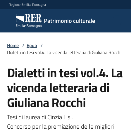
Vai al contenuto
Vai alla navigazione
Vai al footer
Regione Emilia-Romagna
Patrimonio
Patrimonio culturale
culturale
Home
/
Epub
/
Argomenti
Dialetti in tesi vol.4. La vicenda letteraria di Giuliana Rocchi
Dialetti in tesi vol.4. La
Novità
vicenda letteraria di
Giuliana Rocchi
Servizi
Leggi
Tesi di laurea di Cinzia Lisi.

Atti
Concorso per la premiazione delle migliori 
Bandi