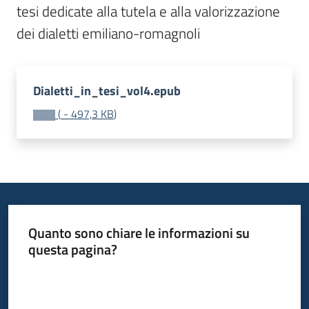
tesi dedicate alla tutela e alla valorizzazione 
dei dialetti emiliano-romagnoli
Piani
Programmi
Progetti
Dialetti_in_tesi_vol4.epub
(
-
497,3 KB
)
Mediateca
Giuseppe
Guglielmi
Quanto sono chiare le informazioni su
Seguici
questa pagina?
su
Valuta da 1 a 5 stelle