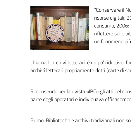
“Conservare il N
risorse digitali, 
consumo, 2006: ar
riflettere sulle b
un fenomeno più 
chiamarli archivî letterarî è un po’ riduttivo, f
archivî letterarî propriamente detti (carte di scri
Recensendo per la rivista «IBC» gli atti del c
parte degli operatori e individuava efficacemen
Primo. Biblioteche e archivi tradizionali non son