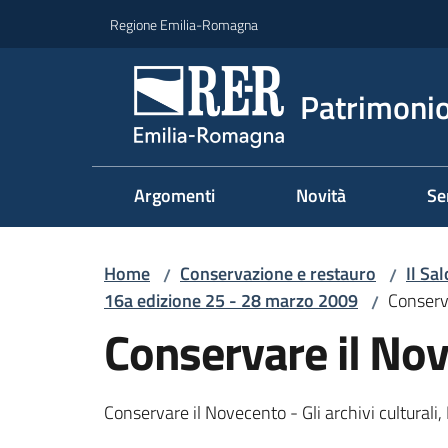
Vai al contenuto
Vai alla navigazione
Vai al footer
Regione Emilia-Romagna
Patrimonio
Argomenti
Novità
Se
Home
Conservazione e restauro
Il Sa
/
/
16a edizione 25 - 28 marzo 2009
Conserv
/
Conservare il No
Conservare il Novecento - Gli archivi culturali