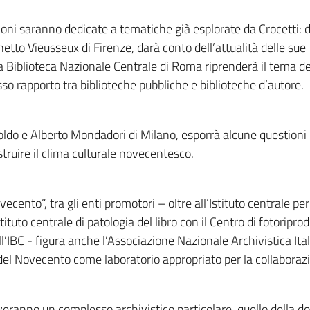
oni saranno dedicate a tematiche già esplorate da Crocetti: 
netto Vieusseux di Firenze, darà conto dell’attualità delle sue
la Biblioteca Nazionale Centrale di Roma riprenderà il tema 
so rapporto tra biblioteche pubbliche e biblioteche d’autore.
noldo e Alberto Mondadori di Milano, esporrà alcune question
struire il clima culturale novecentesco.
ecento”, tra gli enti promotori – oltre all’Istituto centrale pe
Istituto centrale di patologia del libro con il Centro di fotoripro
ll’IBC - figura anche l’Associazione Nazionale Archivistica Ital
ri del Novecento come laboratorio appropriato per la collaboraz
iveranno un complesso archivistico particolare, quello della do