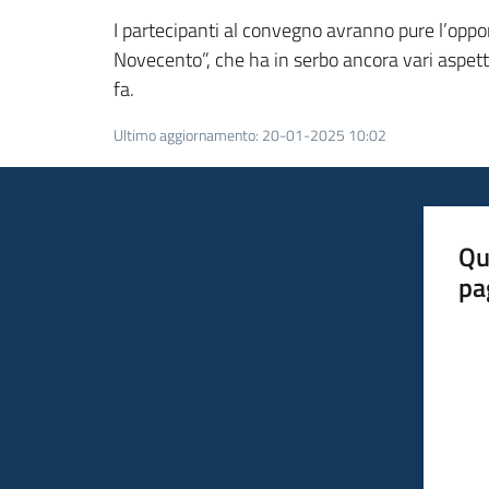
I partecipanti al convegno avranno pure l’opport
Novecento”, che ha in serbo ancora vari aspett
fa.
Ultimo aggiornamento
:
20-01-2025 10:02
Qu
pa
Valut