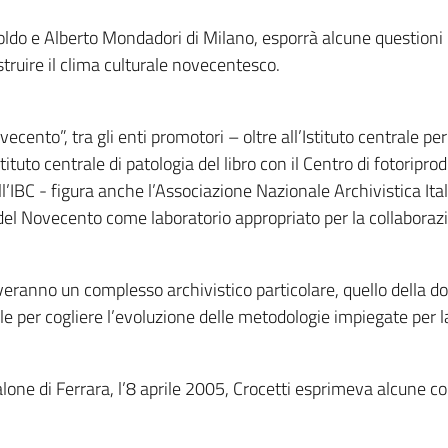
noldo e Alberto Mondadori di Milano, esporrà alcune question
struire il clima culturale novecentesco.
ecento”, tra gli enti promotori – oltre all’Istituto centrale pe
Istituto centrale di patologia del libro con il Centro di fotoripro
ll’IBC - figura anche l’Associazione Nazionale Archivistica Ital
ri del Novecento come laboratorio appropriato per la collaboraz
iveranno un complesso archivistico particolare, quello della do
ibile per cogliere l’evoluzione delle metodologie impiegate per 
lone di Ferrara, l’8 aprile 2005, Crocetti esprimeva alcune co