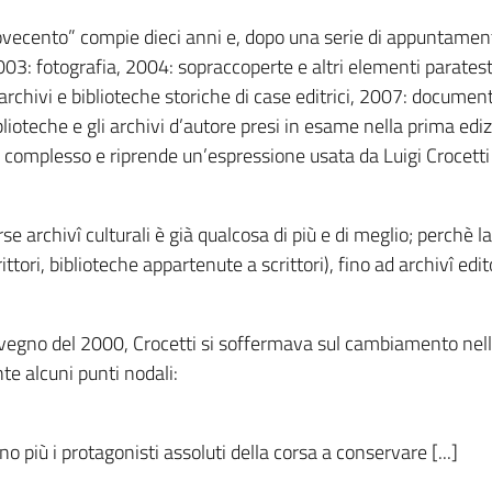
ovecento” compie dieci anni e, dopo una serie di appuntamen
2003: fotografia, 2004: sopraccoperte e altri elementi paratestu
chivi e biblioteche storiche di case editrici, 2007: document
iblioteche e gli archivi d’autore presi in esame nella prima edizio
complesso e riprende un’espressione usata da Luigi Crocetti
orse archivî culturali è già qualcosa di più e di meglio; perchè 
ttori, biblioteche appartenute a scrittori), fino ad archivî edito
onvegno del 2000, Crocetti si soffermava sul cambiamento ne
te alcuni punti nodali:
o più i protagonisti assoluti della corsa a conservare [...]