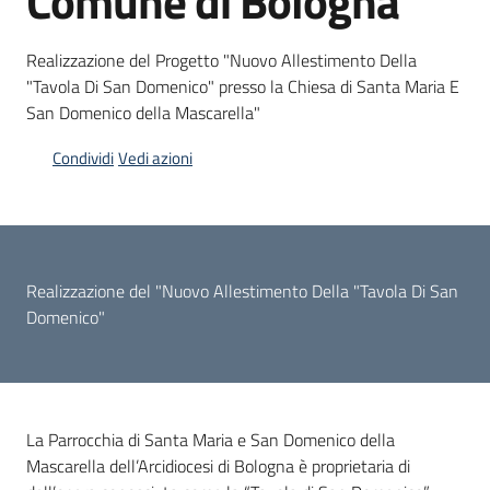
Comune di Bologna
Piani
Realizzazione del Progetto "Nuovo Allestimento Della
Programmi
"Tavola Di San Domenico" presso la Chiesa di Santa Maria E
Progetti
San Domenico della Mascarella"
Condividi
Vedi azioni
Mediateca
Giuseppe
Realizzazione del "Nuovo Allestimento Della "Tavola Di San
Guglielmi
Domenico"
Seguici
su
La Parrocchia di Santa Maria e San Domenico della
Mascarella dell’Arcidiocesi di Bologna è proprietaria di