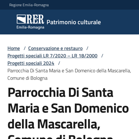
Vai al contenuto
Vai alla navigazione
Vai al footer
Regione Emilia-Romagna
Patrimonio
Patrimonio culturale
culturale
Home
/
Conservazione e restauro
/
Argomenti
Progetti speciali LR 7/2020 – LR 18/2000
/
Progetti speciali 2024
/
Parrocchia Di Santa Maria e San Domenico della Mascarella,
Comune di Bologna
Novità
Parrocchia Di Santa
Maria e San Domenico
Servizi
della Mascarella,
Leggi
Atti
Bandi