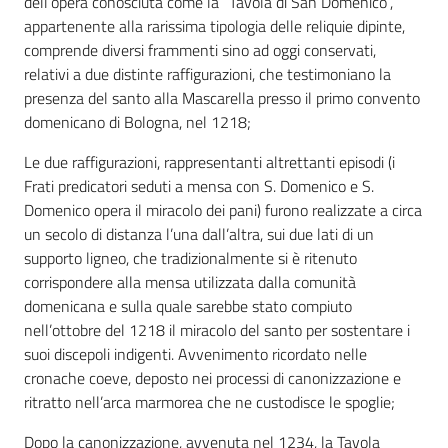
dell’opera conosciuta come la “Tavola di San Domenico”,
appartenente alla rarissima tipologia delle reliquie dipinte,
comprende diversi frammenti sino ad oggi conservati,
relativi a due distinte raffigurazioni, che testimoniano la
presenza del santo alla Mascarella presso il primo convento
domenicano di Bologna, nel 1218;
Le due raffigurazioni, rappresentanti altrettanti episodi (i
Frati predicatori seduti a mensa con S. Domenico e S.
Domenico opera il miracolo dei pani) furono realizzate a circa
un secolo di distanza l’una dall’altra, sui due lati di un
supporto ligneo, che tradizionalmente si è ritenuto
corrispondere alla mensa utilizzata dalla comunità
domenicana e sulla quale sarebbe stato compiuto
nell’ottobre del 1218 il miracolo del santo per sostentare i
suoi discepoli indigenti. Avvenimento ricordato nelle
cronache coeve, deposto nei processi di canonizzazione e
ritratto nell’arca marmorea che ne custodisce le spoglie;
Dopo la canonizzazione, avvenuta nel 1234, la Tavola