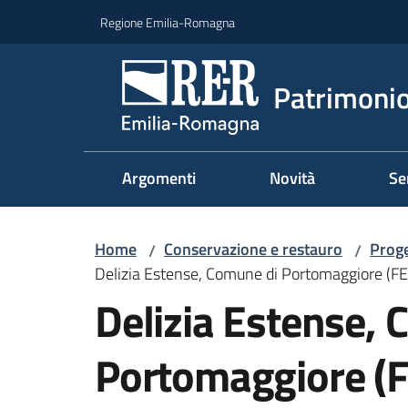
Vai al contenuto
Vai alla navigazione
Vai al footer
Regione Emilia-Romagna
Patrimonio
Argomenti
Novità
Se
Home
Conservazione e restauro
Proge
/
/
Delizia Estense, Comune di Portomaggiore (FE
Delizia Estense,
Portomaggiore (F