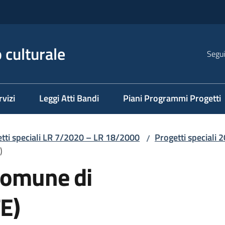
 culturale
Segui
rvizi
Leggi Atti Bandi
Piani Programmi Progetti
tti speciali LR 7/2020 – LR 18/2000
Progetti speciali 
/
)
 Comune di
E)