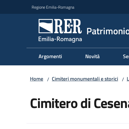
Vai al contenuto
Vai alla navigazione
Vai al footer
Regione Emilia-Romagna
Patrimonio
Argomenti
Novità
Se
Home
Cimiteri monumentali e storici
L
/
/
Salta al contenuto
Cimitero di Cesen