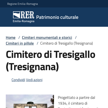
Vai al contenuto
Vai alla navigazione
Vai al footer
Regione Emilia-Romagna
Patrimonio
Patrimonio culturale
culturale
Home
/
Cimiteri monumentali e storici
/
Argomenti
Cimiteri in pillole
/
Cimitero di Tresigallo (Tresignana)
Cimitero di Tresigallo
(Tresignana)
Novità
Condividi
Vedi azioni
Servizi
Leggi
Progettato a partire dal
Atti
1934, il cimitero di
Bandi