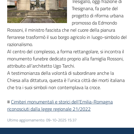
Tresigallo, oggi frazione di
Tresignana, fa parte del
Piani
progetto di riforma urbana
Programmi
promosso da Edmondo
Progetti
Rossoni, il ministro fascista che nel cuore della pianura
ferrarese trasformò il suo borgo agricolo in luogo-simbolo del
razionalismo.
Al centro del complesso, a forma rettangolare, si incontra il
monumento funebre dedicato proprio alla famiglia Rossoni,
Mediateca
attribuito all’architetto Ugo Tarchi.
Giuseppe
A testimonianza della volontà di subordinare anche la
Guglielmi
Chiesa alla dittatura, questa è l’unica città dei morti italiana
che tra i suoi simboli non contemplava la croce.
#
Cimiteri monumentali e storici dell’Emilia-Romagna
Seguici
riconosciuti dalla legge regionale 21/2022
su
Ultimo aggiornamento
:
09-10-2025 15:37