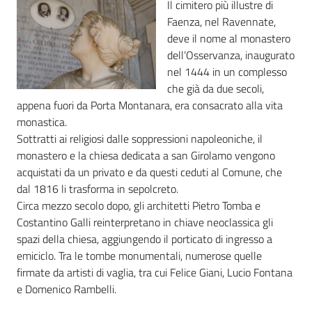
Il cimitero più illustre di
Faenza, nel Ravennate,
Piani
deve il nome al monastero
Programmi
dell’Osservanza, inaugurato
Progetti
nel 1444 in un complesso
che già da due secoli,
appena fuori da Porta Montanara, era consacrato alla vita
monastica.
Sottratti ai religiosi dalle soppressioni napoleoniche, il
Mediateca
monastero e la chiesa dedicata a san Girolamo vengono
Giuseppe
acquistati da un privato e da questi ceduti al Comune, che
Guglielmi
dal 1816 li trasforma in sepolcreto.
Circa mezzo secolo dopo, gli architetti Pietro Tomba e
Costantino Galli reinterpretano in chiave neoclassica gli
spazi della chiesa, aggiungendo il porticato di ingresso a
Seguici
emiciclo. Tra le tombe monumentali, numerose quelle
su
firmate da artisti di vaglia, tra cui Felice Giani, Lucio Fontana
e Domenico Rambelli.