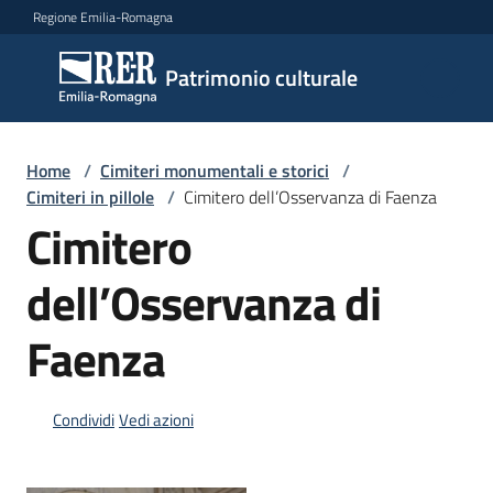
Vai al contenuto
Vai alla navigazione
Vai al footer
Regione Emilia-Romagna
Patrimonio
Patrimonio culturale
culturale
Home
/
Cimiteri monumentali e storici
/
Argomenti
Cimiteri in pillole
/
Cimitero dell’Osservanza di Faenza
Cimitero
dell’Osservanza di
Novità
Faenza
Servizi
Condividi
Vedi azioni
Leggi
Atti
Bandi