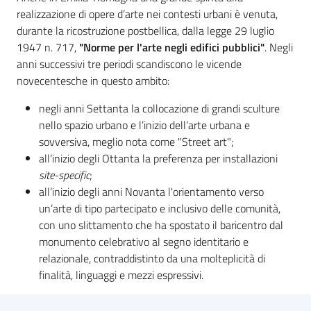
realizzazione di opere d’arte nei contesti urbani è venuta,
durante la ricostruzione postbellica, dalla legge 29 luglio
Piani
1947 n. 717,
"Norme per l'arte negli edifici pubblici"
. Negli
Programmi
anni successivi tre periodi scandiscono le vicende
Progetti
novecentesche in questo ambito:
negli anni Settanta la collocazione di grandi sculture
nello spazio urbano e l’inizio dell’arte urbana e
sovversiva, meglio nota come "Street art";
Mediateca
all’inizio degli Ottanta la preferenza per installazioni
Giuseppe
site-specific
;
Guglielmi
all’inizio degli anni Novanta l'orientamento verso
un’arte di tipo partecipato e inclusivo delle comunità,
con uno slittamento che ha spostato il baricentro dal
monumento celebrativo al segno identitario e
Seguici
relazionale, contraddistinto da una molteplicità di
su
finalità, linguaggi e mezzi espressivi.