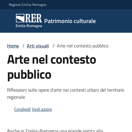
Vai al contenuto
Vai alla navigazione
Vai al footer
Regione Emilia-Romagna
Patrimonio
Patrimonio culturale
culturale
Home
/
Arti visuali
/
Arte nel contesto pubblico
Argomenti
Arte nel contesto
pubblico
Novità
Riflessioni sulle opere d'arte nei contesti urbani del territorio
regionale
Servizi
Condividi
Vedi azioni
Leggi
Atti
Bandi
Anche in Emilia-Romagna una grande spinta alla