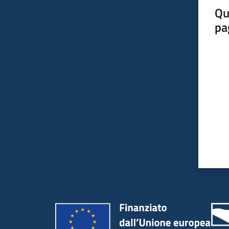
Qu
pa
Valut