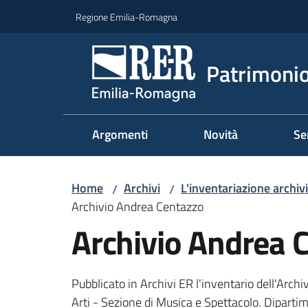
Vai al contenuto
Vai alla navigazione
Vai al footer
Regione Emilia-Romagna
Patrimonio
Argomenti
Novità
Se
Home
Archivi
L'inventariazione archiv
/
/
Archivio Andrea Centazzo
Archivio Andrea 
Pubblicato in Archivi ER l'inventario dell'Arch
Arti - Sezione di Musica e Spettacolo. Dipartim