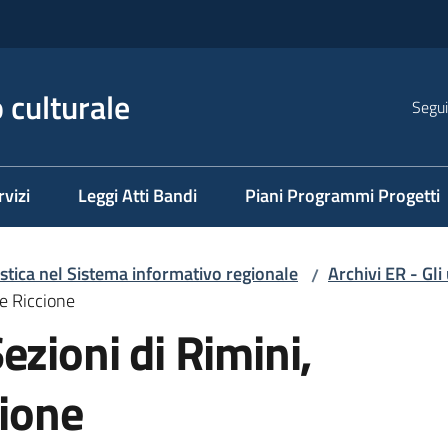
 culturale
Segui
rvizi
Leggi Atti Bandi
Piani Programmi Progetti
istica nel Sistema informativo regionale
Archivi ER - Gli
/
 e Riccione
ezioni di Rimini,
cione