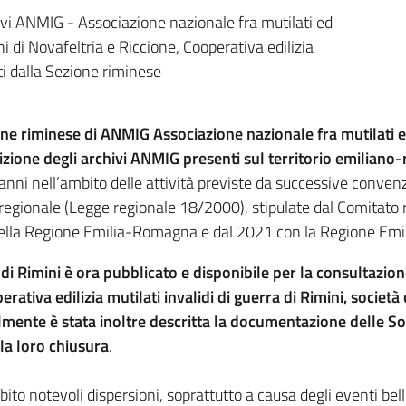
chivi ANMIG - Associazione nazionale fra mutilati ed
ni di Novafeltria e Riccione, Cooperativa edilizia
ati dalla Sezione riminese
ione riminese di ANMIG Associazione nazionale fra mutilati 
crizione degli archivi ANMIG presenti sul territorio emilian
i anni nell’ambito delle attività previste da successive conven
ica regionale (Legge regionale 18/2000), stipulate dal Comit
urali della Regione Emilia-Romagna e dal 2021 con la Regione E
 di Rimini è ora pubblicato e disponibile per la consultazi
rativa edilizia mutilati invalidi di guerra di Rimini, società
mente è stata inoltre descritta la documentazione delle Sot
la loro chiusura
.
bito notevoli dispersioni, soprattutto a causa degli eventi be