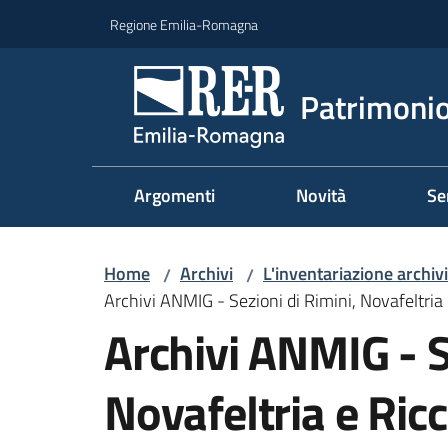
Vai al contenuto
Vai alla navigazione
Vai al footer
Regione Emilia-Romagna
Patrimonio
Argomenti
Novità
Se
Home
Archivi
L'inventariazione archiv
/
/
Archivi ANMIG - Sezioni di Rimini, Novafeltria
Archivi ANMIG - S
Novafeltria e Ric