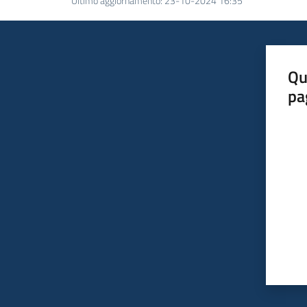
Ultimo aggiornamento
:
23-10-2024 16:35
Qu
pa
Valut