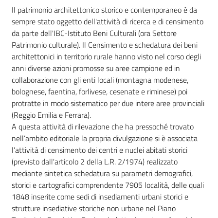
Il patrimonio architettonico storico e contemporaneo è da
sempre stato oggetto dell'attività di ricerca e di censimento
Piani
da parte dell'IBC-Istituto Beni Culturali (ora Settore
Programmi
Patrimonio culturale). Il Censimento e schedatura dei beni
Progetti
architettonici in territorio rurale hanno visto nel corso degli
anni diverse azioni promosse su aree campione ed in
collaborazione con gli enti locali (montagna modenese,
bolognese, faentina, forlivese, cesenate e riminese) poi
protratte in modo sistematico per due intere aree provinciali
Mediateca
(Reggio Emilia e Ferrara).
Giuseppe
A questa attività di rilevazione che ha pressoché trovato
Guglielmi
nell’ambito editoriale la propria divulgazione si è associata
l’attività di censimento dei centri e nuclei abitati storici
(previsto dall'articolo 2 della L.R. 2/1974) realizzato
Seguici
mediante sintetica schedatura su parametri demografici,
su
storici e cartografici comprendente 7905 località, delle quali
1848 inserite come sedi di insediamenti urbani storici e
strutture insediative storiche non urbane nel Piano