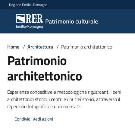
Vai al contenuto
Vai alla navigazione
Vai al footer
Regione Emilia-Romagna
Patrimonio
Patrimonio culturale
culturale
Home
/
Architettura
/
Patrimonio architettonico
Argomenti
Patrimonio
architettonico
Novità
Esperienze conoscitive e metodologiche riguardanti i beni
architettonici storici, i centri e i nuclei storici, attraverso il
Servizi
repertorio fotografico e documentale
Leggi
Condividi
Vedi azioni
Atti
Bandi