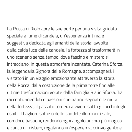
Piani
Programmi
Cos'è
Progetti
La Rocca di Riolo apre le sue porte per una visita guidata
speciale a lume di candela, un’esperienza intima e
suggestiva dedicata agli amanti della storia: avvolta
dalla calda luce delle candele, la fortezza si trasformerà in
uno scenario senza tempo, dove fascino e mistero si
intrecciano. In questa atmosfera incantata, Caterina Sforza,
Mediateca
la leggendaria Signora delle Romagne, accompagnerà i
Giuseppe
visitatori in un viaggio emozionante attraverso la storia
Guglielmi
della Rocca: dalla costruzione della prima torre fino alle
ultime trasformazioni volute dalla famiglia Riario Sforza. Tra
racconti, aneddoti e passioni che hanno segnato le mura
Seguici
della fortezza, il passato tornerà a vivere sotto gli occhi degli
su
ospiti. Il bagliore soffuso delle candele illuminerà sale,
corridoi e bastioni, rendendo ogni angolo ancora più magico
e carico di mistero, regalando un’esperienza coinvolgente e