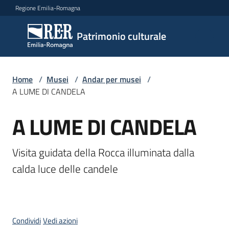
Vai al contenuto
Vai alla navigazione
Vai al footer
Regione Emilia-Romagna
Patrimonio
Patrimonio culturale
culturale
Home
/
Musei
/
Andar per musei
/
Argomenti
A LUME DI CANDELA
A LUME DI CANDELA
Salta al contenuto
Novità
Visita guidata della Rocca illuminata dalla 
calda luce delle candele
Servizi
Leggi
Atti
Condividi
Vedi azioni
Bandi